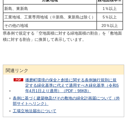
対象地域
緑地面積率※
新島、東新島
1％以上
工業地域、工業専用地域（※新島、東新島は除く）
5％以上
その他の地域
20％以上
県条例で規定する「空地面積に対する緑地面積の割合」を「敷地面
積に対する割合」に換算して表示しています。
関連リンク
播磨町環境の保全と創造に関する条例施行規則に規
定する緑化基準に代えて適用すべき緑化基準（令和5
年4月1日より適用）（PDF：98KB）
条例に基づく建築物及びその敷地の緑化計画届について（外
部サイトへリンク）
工場立地法届出について