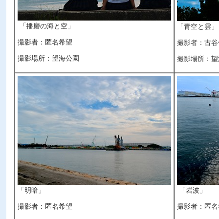
「播磨の海と空」
「青空と雲」
撮影者：匿名希望
撮影者：古谷
撮影場所：望海公園
撮影場所：望
「明暗」
「岩波」
撮影者：匿名希望
撮影者：匿名