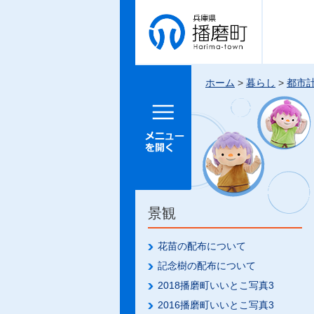
兵庫県 播
磨町
ホーム
>
暮らし
>
都市
メニュー
を開く
景観
花苗の配布について
記念樹の配布について
2018播磨町いいとこ写真3
2016播磨町いいとこ写真3