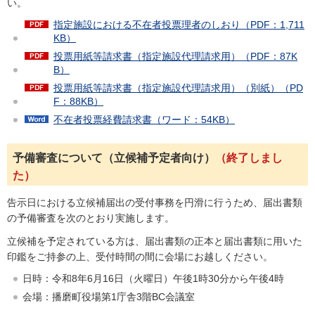
い。
指定施設における不在者投票理者のしおり（PDF：1,711
KB）
投票用紙等請求書（指定施設代理請求用）（PDF：87K
B）
投票用紙等請求書（指定施設代理請求用）（別紙）（PD
F：88KB）
不在者投票経費請求書（ワード：54KB）
予備審査について（立候補予定者向け）
（終了しまし
た）
告示日における立候補届出の受付事務を円滑に行うため、届出書類
の予備審査を次のとおり実施します。
立候補を予定されている方は、届出書類の正本と届出書類に用いた
印鑑をご持参の上、受付時間の間に会場にお越しください。
日時：令和8年6月16日（火曜日）午後1時30分から午後4時
会場：播磨町役場第1庁舎3階BC会議室