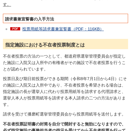
す。
請求書兼宣誓書の入手方法
投票用紙等請求書兼宣誓書（PDF：116KB）
指定施設における不在者投票制度とは
不在者投票の方法の一つとして、都道府県選挙管理委員会が指定し
た施設に入院又は入所中の有権者がその施設で不在者投票を行うこ
とが認められています。
投票日及び期日前投票ができる期間（令和8年7月1日から4日）にそ
の施設に入院又は入所中であり、不在者投票を希望される場合は、
指定施設の長が選挙人に代わり投票用紙等を請求する代理請求と、
選挙人本人が投票用紙等を請求する本人請求の二つの方法がありま
す。
請求を受けて播磨町選挙管理委員会から投票用紙等を送付します。
不在者投票証明書の封筒を自分で開封すると無効になりますので、
必ず指定施設の事務担当者の指示を受けてから不在者投票を行って