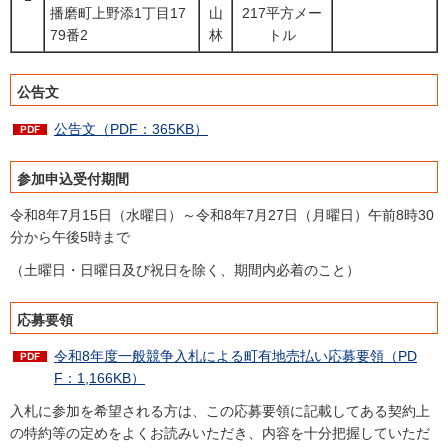
播磨町上野添1丁目17
山
217平方メー
79番2
林
トル
公告文
公告文（PDF：365KB）
参加申込受付期間
令和8年7月15日（水曜日）～令和8年7月27日（月曜日）午前8時30
分から午後5時まで
（土曜日・日曜日及び祝日を除く、期間内必着のこと）
応募要領
令和8年度一般競争入札による町有地売払い応募要領（PD
F：1,166KB）
入札に参加を希望される方は、この応募要領に記載してある契約上
の特約等の定めをよくお読みいただき、内容を十分把握していただ