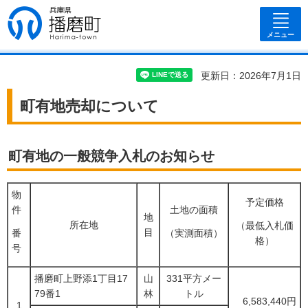
兵庫県 播磨
町
メニュー
更新日：2026年7月1日
町有地売却について
町有地の一般競争入札のお知らせ
物
予定価格
件
土地の面積
地
所在地
（最低入札価
目
番
（実測面積）
格）
号
播磨町上野添1丁目17
山
331平方メー
79番1
林
トル
6,583,440円
1