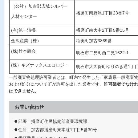
（公社）加古郡広域シルバー
播磨町南野添1丁目23番7号
人材センター
(有)第一清掃
播磨町南大中2丁目5番15号
金沢産業（株）
稲美町加古3869番
(株)竹本商会
明石市二見町西二見1622-1
(株）キズナックスエコロジー
明石市大久保町ゆりのき通1丁目
一般廃棄物処理許可業者とは、町内で発生した「家庭系一般廃棄
および処分について町が許可を出した業者です。
許可業者でなけ
はできません。
お問い合わせ
部署：播磨町住民協働部産業環境課
住所：加古郡播磨町東本荘1丁目5番30号