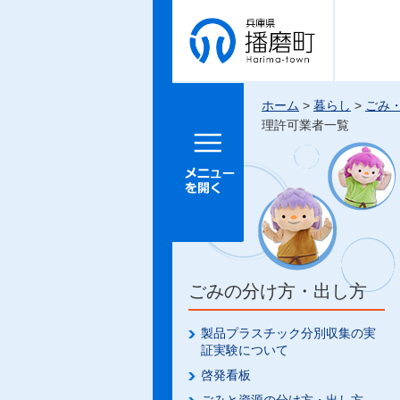
兵庫県 播
磨町
ホーム
>
暮らし
>
ごみ
理許可業者一覧
メニュー
を開く
ごみの分け方・出し方
製品プラスチック分別収集の実
証実験について
啓発看板