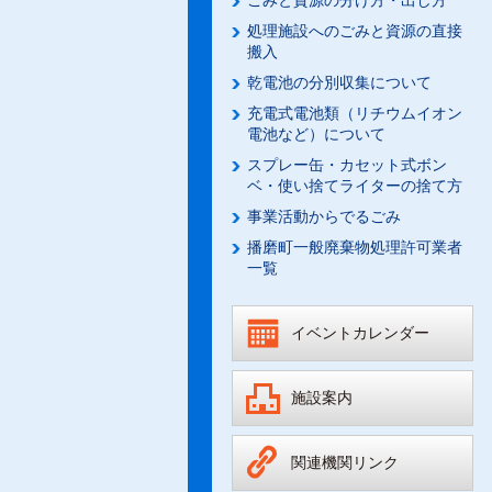
ごみと資源の分け方・出し方
処理施設へのごみと資源の直接
搬入
乾電池の分別収集について
充電式電池類（リチウムイオン
電池など）について
スプレー缶・カセット式ボン
ベ・使い捨てライターの捨て方
事業活動からでるごみ
播磨町一般廃棄物処理許可業者
一覧
イベントカレンダー
施設案内
関連機関リンク