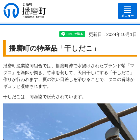
兵庫県 播磨
町
メニュー
更新日：2024年10月1日
播磨町の特産品「干しだこ」
播磨町漁業協同組合では、播磨町沖で水揚げされたブランド蛸「マ
ダコ」を漁師が捌き、竹串を刺して、天日干しにする「干しだこ」
作りが行われます。夏の強い日差しを浴びることで、タコの旨味が
ギュッと凝縮されます。
干しだこは、同漁協で販売されています。