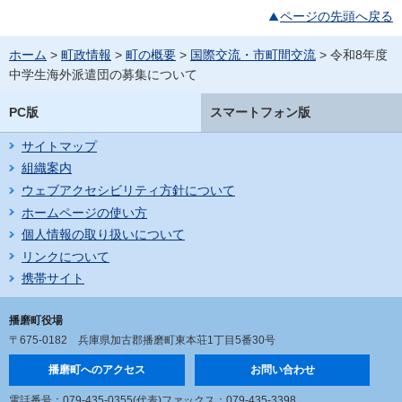
ページの先頭へ戻る
ホーム
>
町政情報
>
町の概要
>
国際交流・市町間交流
> 令和8年度
中学生海外派遣団の募集について
PC版
スマートフォン版
サイトマップ
組織案内
ウェブアクセシビリティ方針について
ホームページの使い方
個人情報の取り扱いについて
リンクについて
携帯サイト
播磨町役場
〒675-0182
兵庫県加古郡播磨町東本荘1丁目5番30号
播磨町へのアクセス
お問い合わせ
電話番号：079-435-0355(代表)
ファックス：079-435-3398