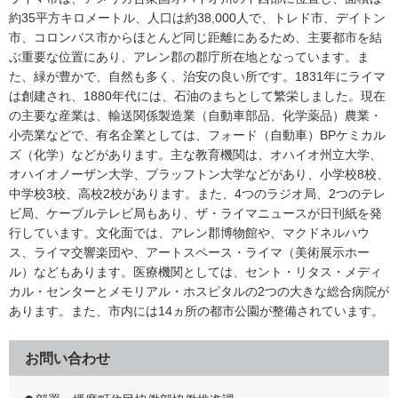
約35平方キロメートル、人口は約38,000人で、トレド市、デイトン
市、コロンバス市からほとんど同じ距離にあるため、主要都市を結
ぶ重要な位置にあり、アレン郡の郡庁所在地となっています。ま
た、緑が豊かで、自然も多く、治安の良い所です。1831年にライマ
は創建され、1880年代には、石油のまちとして繁栄しました。現在
の主要な産業は、輸送関係製造業（自動車部品、化学薬品）農業・
小売業などで、有名企業としては、フォード（自動車）BPケミカル
ズ（化学）などがあります。主な教育機関は、オハイオ州立大学、
オハイオノーザン大学、ブラッフトン大学などがあり、小学校8校、
中学校3校、高校2校があります。また、4つのラジオ局、2つのテレ
ビ局、ケーブルテレビ局もあり、ザ・ライマニュースが日刊紙を発
行しています。文化面では、アレン郡博物館や、マクドネルハウ
ス、ライマ交響楽団や、アートスペース・ライマ（美術展示ホー
ル）などもあります。医療機関としては、セント・リタス・メディ
カル・センターとメモリアル・ホスピタルの2つの大きな総合病院が
あります。また、市内には14ヵ所の都市公園が整備されています。
お問い合わせ