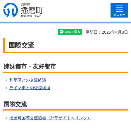
兵庫県 播磨
町
メニュー
更新日：2025年4月8日
国際交流
姉妹都市・友好都市
和平区との交流経過
ライマ市との交流経過
国際交流
播磨町国際交流協会（外部サイトへリンク）