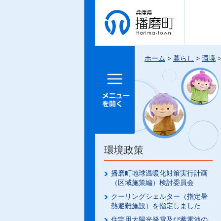
兵庫県 播
磨町
ホーム
>
暮らし
>
環境
メニュー
を開く
環境政策
播磨町地球温暖化対策実行計画
（区域施策編）検討委員会
クーリングシェルター（指定暑
熱避難施設）を指定しました
住宅用太陽光発電及び蓄電池の