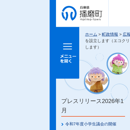
兵庫県 播
磨町
ホーム
>
町政情報
>
広
を設立します（エコクリ
メニュー
します）
を開く
プレスリリース2026年1
月
令和7年度小学生議会の開催