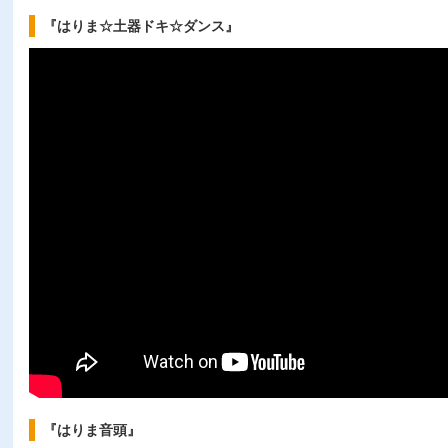
『はりま☆土器ドキ☆ダンス』
『はりま音頭』