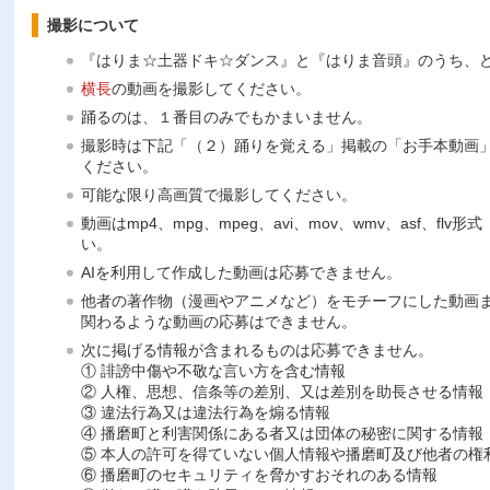
撮影について
『はりま☆土器ドキ☆ダンス』と『はりま音頭』のうち、
横長
の動画を撮影してください。
踊るのは、１番目のみでもかまいません。
撮影時は下記「（２）踊りを覚える」掲載の「お手本動画
ください。
可能な限り高画質で撮影してください。
動画はmp4、mpg、mpeg、avi、mov、wmv、asf、flv
い。
AIを利用して作成した動画は応募できません。
他者の著作物（漫画やアニメなど）をモチーフにした動画
関わるような動画の応募はできません。
次に掲げる情報が含まれるものは応募できません。
① 誹謗中傷や不敬な言い方を含む情報
② 人権、思想、信条等の差別、又は差別を助長させる情報
③ 違法行為又は違法行為を煽る情報
④ 播磨町と利害関係にある者又は団体の秘密に関する情報
⑤ 本人の許可を得ていない個人情報や播磨町及び他者の権
⑥ 播磨町のセキュリティを脅かすおそれのある情報