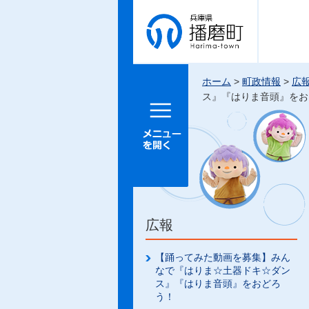
兵庫県 播
磨町
ホーム
>
町政情報
>
広
ス』『はりま音頭』をお
メニュー
を開く
広報
【踊ってみた動画を募集】みん
なで『はりま☆土器ドキ☆ダン
ス』『はりま音頭』をおどろ
う！