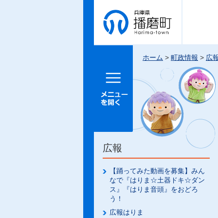
兵庫県 播
磨町
ホーム
>
町政情報
>
広
メニュー
を開く
広報
【踊ってみた動画を募集】みん
なで『はりま☆土器ドキ☆ダン
ス』『はりま音頭』をおどろ
う！
広報はりま