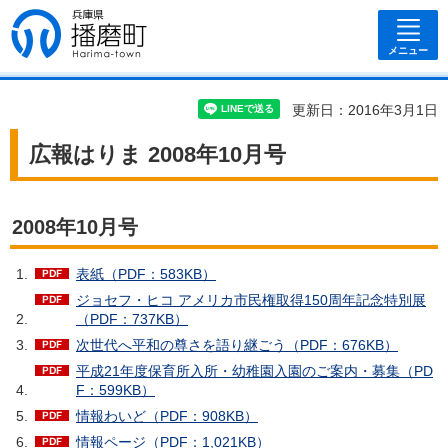
兵庫県 播磨
町
メニュー
更新日：2016年3月1日
広報はりま 2008年10月号
2008年10月号
表紙（PDF：583KB）
ジョセフ・ヒコ アメリカ市民権取得150周年記念特別展
（PDF：737KB）
次世代へ平和の尊さを語り継ごう（PDF：676KB）
平成21年度保育所入所・幼稚園入園のご案内・募集（PD
F：599KB）
情報わいど（PDF：908KB）
情報ページ（PDF：1,021KB）