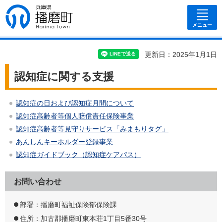
兵庫県 播磨
町
メニュー
更新日：2025年1月1日
認知症に関する支援
認知症の日および認知症月間について
認知症高齢者等個人賠償責任保険事業
認知症高齢者等見守りサービス「みまもりタグ」
あんしんキーホルダー登録事業
認知症ガイドブック（認知症ケアパス）
お問い合わせ
部署：播磨町福祉保険部保険課
住所：加古郡播磨町東本荘1丁目5番30号