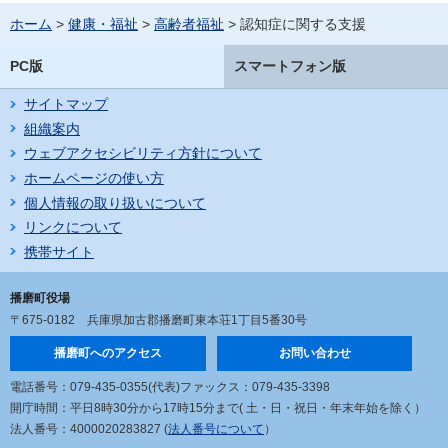
ホーム
>
健康・福祉
>
高齢者福祉
> 認知症に関する支援
PC版
スマートフォン版
サイトマップ
組織案内
ウェブアクセシビリティ方針について
ホームページの使い方
個人情報の取り扱いについて
リンクについて
携帯サイト
播磨町役場
〒675-0182
兵庫県加古郡播磨町東本荘1丁目5番30号
播磨町へのアクセス
お問い合わせ
電話番号：079-435-0355(代表)
ファックス：079-435-3398
開庁時間：平日8時30分から17時15分まで
( 土・日・祝日・年末年始を除く）
法人番号：4000020283827 (
法人番号について
）