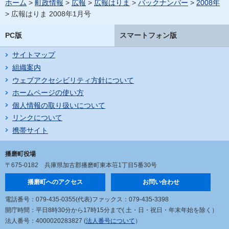
ホーム
>
町政情報
>
広報
>
広報はりま
>
バックナンバー
>
2008年
> 広報はりま 2008年1月号
PC版
スマートフォン版
サイトマップ
組織案内
ウェブアクセシビリティ方針について
ホームページの使い方
個人情報の取り扱いについて
リンクについて
携帯サイト
播磨町役場
〒675-0182
兵庫県加古郡播磨町東本荘1丁目5番30号
播磨町へのアクセス
お問い合わせ
電話番号：079-435-0355(代表)
ファックス：079-435-3398
開庁時間：平日8時30分から17時15分まで
( 土・日・祝日・年末年始を除く）
法人番号：4000020283827 (
法人番号について
）