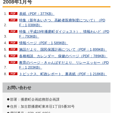
2008年1月号
表紙（PDF：377KB）
特集（新年あいさつ、高齢者医療制度について）（PD
F：1,038KB）
特集（平成19年播磨町ダイジェスト）、情報わいど（PD
F：793KB）
情報ページ（PDF：1,589KB）
施設だより、国民保護計画について（PDF：1,899KB）
各種相談、カレンダー、保健のページ（PDF：789KB）
教育のページ・きゃんぱすだより、リレーエッセー（PD
F：1,203KB）
トピックス、町政レポート、裏表紙（PDF：1,218KB）
お問い合わせ
部署：播磨町企画総務部企画課
住所：加古郡播磨町東本荘1丁目5番30号