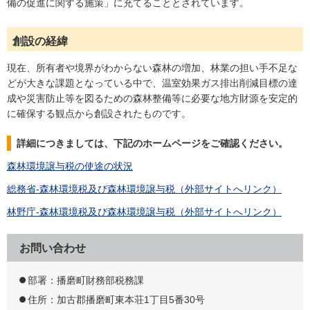
備の促進に関する施策」に充てることとされています。
創設の経緯
現在、所有者や境界がわからない森林の増加、林業の担い手不足な
どが大きな課題となっている中で、温室効果ガス排出削減目標の達
成や災害防止等を図るための森林整備等に必要な地方財源を安定的
に確保する観点から創設されたものです。
詳細につきましては、下記のホームページをご確認ください。
森林環境譲与税の使途の状況
総務省-森林環境税及び森林環境譲与税（外部サイトへリンク）
林野庁-森林環境税及び森林環境譲与税（外部サイトへリンク）
お問い合わせ
部署：播磨町財務部税務課
住所：加古郡播磨町東本荘1丁目5番30号