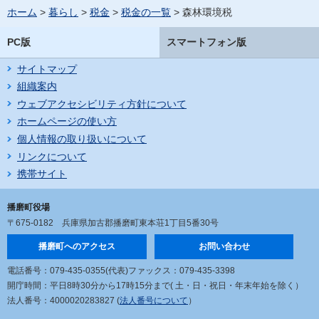
ホーム
>
暮らし
>
税金
>
税金の一覧
> 森林環境税
PC版
スマートフォン版
サイトマップ
組織案内
ウェブアクセシビリティ方針について
ホームページの使い方
個人情報の取り扱いについて
リンクについて
携帯サイト
播磨町役場
〒675-0182
兵庫県加古郡播磨町東本荘1丁目5番30号
播磨町へのアクセス
お問い合わせ
電話番号：079-435-0355(代表)
ファックス：079-435-3398
開庁時間：平日8時30分から17時15分まで
( 土・日・祝日・年末年始を除く）
法人番号：4000020283827 (
法人番号について
）