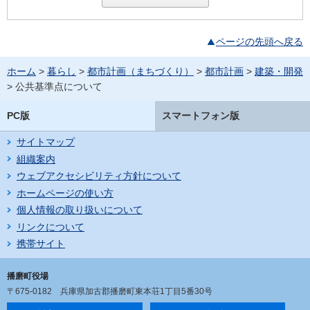
ページの先頭へ戻る
ホーム
>
暮らし
>
都市計画（まちづくり）
>
都市計画
>
建築・開発
> 公共基準点について
PC版
スマートフォン版
サイトマップ
組織案内
ウェブアクセシビリティ方針について
ホームページの使い方
個人情報の取り扱いについて
リンクについて
携帯サイト
播磨町役場
〒675-0182
兵庫県加古郡播磨町東本荘1丁目5番30号