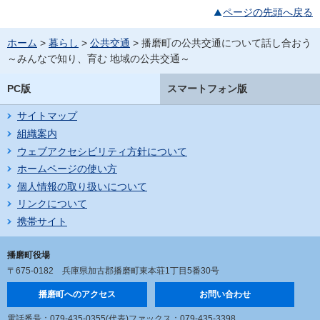
ページの先頭へ戻る
ホーム
>
暮らし
>
公共交通
> 播磨町の公共交通について話し合おう
～みんなで知り、育む 地域の公共交通～
PC版
スマートフォン版
サイトマップ
組織案内
ウェブアクセシビリティ方針について
ホームページの使い方
個人情報の取り扱いについて
リンクについて
携帯サイト
播磨町役場
〒675-0182
兵庫県加古郡播磨町東本荘1丁目5番30号
播磨町へのアクセス
お問い合わせ
電話番号：079-435-0355(代表)
ファックス：079-435-3398