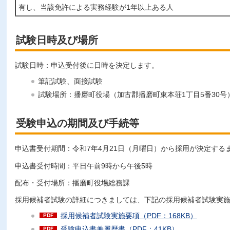
有し、当該免許による実務経験が1年以上ある人
試験日時及び場所
試験日時：申込受付後に日時を決定します。
筆記試験、面接試験
試験場所：播磨町役場（加古郡播磨町東本荘1丁目5番30号
受験申込の期間及び手続等
申込書受付期間：令和7年4月21日（月曜日）から採用が決定する
申込書受付時間：平日午前9時から午後5時
配布・受付場所：播磨町役場総務課
採用候補者試験の詳細につきましては、下記の採用候補者試験実
採用候補者試験実施要項（PDF：168KB）
受験申込書兼履歴書（PDF：41KB）