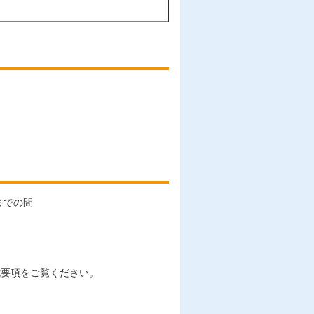
）
までの間
施要項をご覧ください。