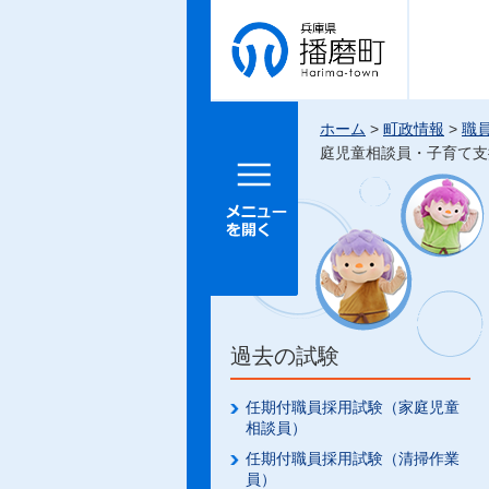
兵庫県 播
磨町
ホーム
>
町政情報
>
職
庭児童相談員・子育て支
メニュー
を開く
過去の試験
任期付職員採用試験（家庭児童
相談員）
任期付職員採用試験（清掃作業
員）