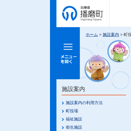
兵庫県 播
磨町
ホーム
>
施設案内
> 町
メニュー
を開く
施設案内
施設案内の利用方法
町役場
福祉施設
衛生施設