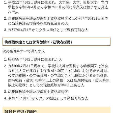
平成12年4月2日以降に生まれ、大学院、大学、短期大学、専門
学校を令和6年4月から令和7年3月の間に卒業又は修了する見込
みの人
幼稚園教諭免許及び保育士資格取得者又は令和7年3月31日まで
に当該免許及び資格を取得見込みの人
令和7年4月1日からクラス担任として勤務可能な人
幼稚園教諭または保育教諭B（経験者採用）
次の条件をすべて満たす人
昭和55年4月2日以降に生まれた人
令和6年7月31日現在で、学校法人等が運営する幼稚園又は社会
福祉法人等が運営する保育園・認定こども園における正規職員、
公立幼稚園・公立保育園・公立認定こども園における正規職員、
臨時職員（週38.75時間以上の勤務）又は任期付職員（週30時間
以上の勤務）としての職務経験が3年以上ある人
幼稚園教諭免許及び保育士資格取得者
令和7年4月1日からクラス担任として勤務可能な人
試験日時及び場所