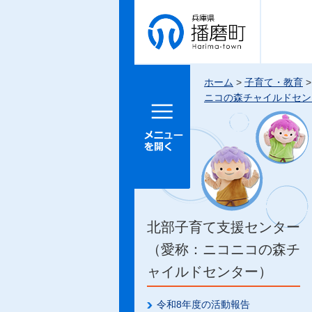
兵庫県 播
磨町
ホーム
>
子育て・教育
ニコの森チャイルドセン
メニュー
を開く
北部子育て支援センター
（愛称：ニコニコの森チ
ャイルドセンター）
令和8年度の活動報告