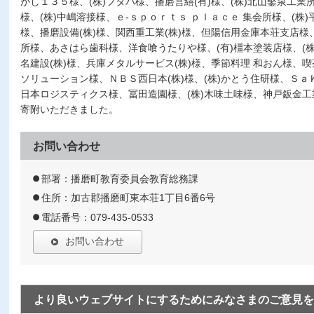
がし１３５様、(株)フタバ様、播磨営繕(有)様、(株)北山鑿泉工業所
様、(株)中嶋溶接様、ｅ-ｓｐｏｒｔｓ ｐｌａｃｅ 集会所様、(株
様、播磨設備(株)様、関西重工業(株)様、但陽信用金庫本荘支店様、
所様、あさはら歯科様、洋食喰うたりや様、(有)橿本塗装店様、(株
名建設(株)様、兵庫メタルサービス(株)様、季節料理 和おん様、
ソリューション様、ＮＢＳ西日本(株)様、(株)かとう住研様、ＳａＫ
日本ロジスティクス様、冨田造園様、(株)木味土味様、神戸鈑金工
寄附いただきました。
お問い合わせ
部署：播磨町教育委員会教育総務課
住所：加古郡播磨町東本荘1丁目6番6号
電話番号：079-435-0533
お問い合わせ
より良いウェブサイトにするためにみなさまのご意見を