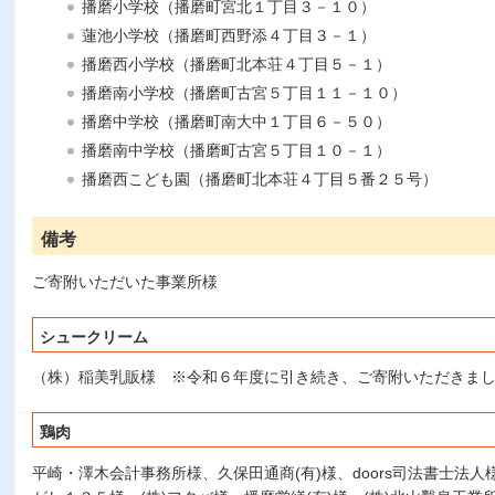
播磨小学校（播磨町宮北１丁目３－１０）
蓮池小学校（播磨町西野添４丁目３－１）
播磨西小学校（播磨町北本荘４丁目５－１）
播磨南小学校（播磨町古宮５丁目１１－１０）
播磨中学校（播磨町南大中１丁目６－５０）
播磨南中学校（播磨町古宮５丁目１０－１）
播磨西こども園（播磨町北本荘４丁目５番２５号）
備考
ご寄附いただいた事業所様
シュークリーム
（株）稲美乳販様 ※令和６年度に引き続き、ご寄附いただきま
鶏肉
平崎・澤木会計事務所様、久保田通商(有)様、doors司法書士法人