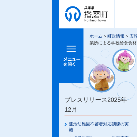
兵庫県 播
磨町
ホーム
>
町政情報
>
広
業所による学校給食食材
メニュー
を開く
プレスリリース2025年
12月
蓮池幼稚園不審者対応訓練の実
施