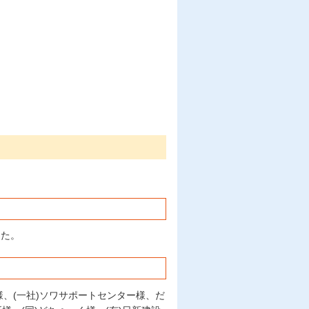
した。
様、(一社)ソワサポートセンター様、だ