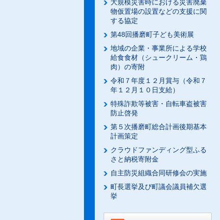
大規模災害時における災害廃棄
物仮置場の設置などの支援に関
する協定
第48回播磨町子ども美術展
地域の企業・事業所による学校
給食食材（シュークリーム・鶏
肉）の寄附
令和７年度１２月賞与（令和７
年１２月１０日支給）
特殊詐欺等被害・自転車盗被害
防止啓発
第５次播磨町総合計画後期基本
計画策定
クラウドファンディング型ふる
さと納税寄附金
自主防災組織合同研修会の実施
町長選挙及び町議会議員補欠選
挙