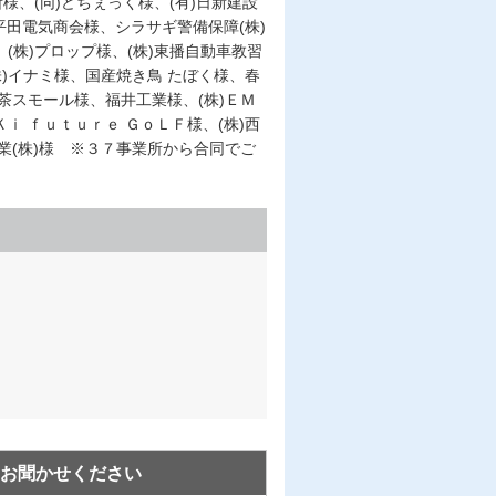
様、(同)どちぇっく様、(有)日新建設
)平田電気商会様、シラサギ警備保障(株)
(株)プロップ様、(株)東播自動車教習
)イナミ様、国産焼き鳥 たぼく様、春
喫茶スモール様、福井工業様、(株)ＥＭ
ｉ ｆｕｔｕｒｅ ＧｏＬＦ様、(株)西
業(株)様 ※３７事業所から合同でご
お聞かせください