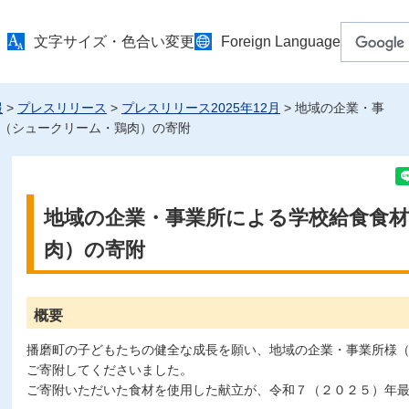
文字サイズ・色合い変更
Foreign Language
報
>
プレスリリース
>
プレスリリース2025年12月
> 地域の企業・事
（シュークリーム・鶏肉）の寄附
地域の企業・事業所による学校給食食
肉）の寄附
概要
播磨町の子どもたちの健全な成長を願い、地域の企業・事業所様
ご寄附してくださいました。
ご寄附いただいた食材を使用した献立が、令和７（２０２５）年