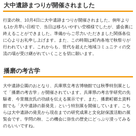
大中遺跡まつりが開催されました
行楽の秋、10月4日に大中遺跡まつりが開催されました。例年より
も1か月早い日程で、当日は移ろいやすい空模様でしたが、盛会裏に
終えることができました。準備からご尽力いただきました関係各位
に心よりお礼申し上げます。また、この時期は町内各地で秋祭りが
行われています。これからも、世代を超えた地域コミュニティの交
流の場が受け継がれていくことを切に願います。
播磨の考古学
大中遺跡公園のおとなり、兵庫県立考古博物館では秋季特別展とし
て「播磨の考古学」が開催されています。兵庫県の考古学研究の先
駆者、今里幾次氏の功績を伝える展示です。また、播磨町郷土資料
館でも「大中遺跡の新発見」という特別展を開催しています。こち
らは大中遺跡の発見から現在までの研究成果と文化財保護活動の展
覧会です。学問の秋、この機会に弥生の歴史にどっぷり浸ってみる
のもいいですね。