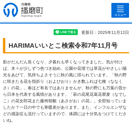
兵庫県 播磨
町
メニュー
更新日：2025年11月12日
HARIMAいいとこ検索令和7年11月号
影がだんだん長くなり、夕暮れも早くなってきました。気が付け
ば、木々が少しずつ色づき始め、公園や花壇では草花がやさしい陽
光をあびて、気持ちよさそうに秋の風に揺られています。「秋の野
に咲きたる花を指折り（およびおり）かき数ふれば七種（ななく
さ）の花」。春ほど有名ではありませんが、秋の野にも万葉の昔か
ら日本を代表する風情があります。「萩の花尾花葛花瞿麦（なでし
こ）の花女郎花また藤袴朝貌（あさがお）の花」。全部知っていま
したか？一日の中でも寒暖差があります。また、インフルエンザな
どの感染症も流行っていますので、体調には十分気をつけてくださ
いね。