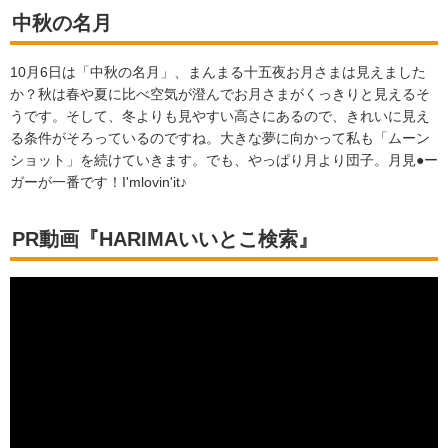
中秋の名月
10月6日は「中秋の名月」、まんまる十五夜お月さまは見えました
か？秋は春や夏に比べ空気が澄んでお月さまがくっきりと見えるそ
うです。そして、冬よりも見やすい高さにあるので、きれいに見え
る条件がそろっているのですね。大きな夢に向かって私も「ムーン
ショット」を続けていきます。でも、やっぱり月より団子。月見●ー
ガーが一番です！I'mlovin'it♪
PR動画『HARIMAいいとこ検索』