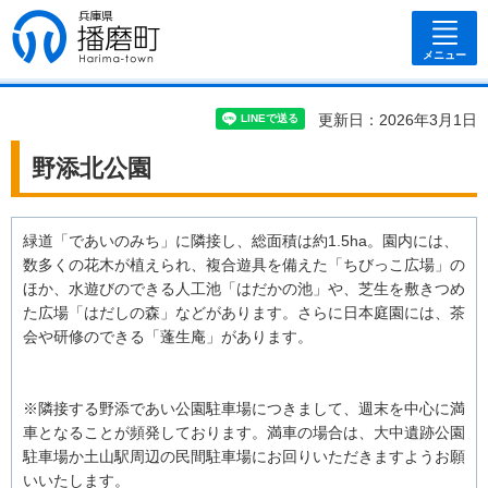
兵庫県 播磨
町
メニュー
更新日：2026年3月1日
野添北公園
緑道「であいのみち」に隣接し、総面積は約1.5ha。園内には、
数多くの花木が植えられ、複合遊具を備えた「ちびっこ広場」の
ほか、水遊びのできる人工池「はだかの池」や、芝生を敷きつめ
た広場「はだしの森」などがあります。さらに日本庭園には、茶
会や研修のできる「蓬生庵」があります。
※隣接する野添であい公園駐車場につきまして、週末を中心に満
車となることが頻発しております。満車の場合は、大中遺跡公園
駐車場か土山駅周辺の民間駐車場にお回りいただきますようお願
いいたします。