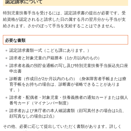
認定請求について
特別児童扶養手当を受けるには、認定請求書の提出が必要です。受
給資格が認定されると請求した日の属する月の翌月分から手当が支
給されます。さかのぼって手当を支給することはできません。
必要な書類
認定請求書類一式（こども課にあります。）
請求者と対象児童の戸籍謄本（1か月以内のもの）
請求者名義の預貯金通帳の写し及び特別児童扶養手当振込先口座
申出書
診断書（作成日が2か月以内のもの）（身体障害者手帳または療
育手帳をお持ちの場合は、診断書が省略できることがありま
す。）
請求者・配偶者・対象児童・扶養義務者の通知カードまたは個人
番号カード（マイナンバー制度）
請求者および来庁者の本人確認書類（顔写真付きの場合は1点、
顔写真なしの場合は2点）
その他、必要に応じて提出していただく書類があります。詳しく