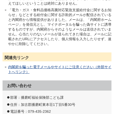
えてほしいということは絶対にありません。
「電力・ガス・食料品価格高騰対応緊急支援給付金に関するお知
らせ」などとする給付金に関する詐欺的メールが配信されている
と内閣府から情報提供がありました。メールは、「内閣府ホーム
ページ」を発信元とし、マイナポータルを騙った偽サイトに誘導
するものですが、内閣府からそのようなメールは送信されていま
せん。心当たりのないメールが送られてきた場合は、メールに記
載されたURLにアクセスしたり、個人情報を入力したりせず、速
やかに削除してください。
関連先リンク
内閣府を騙った電子メールやサイトにご注意ください（外部サイ
トへリンク）
お問い合わせ
部署：播磨町福祉保険部こども課
住所：加古郡播磨町東本荘1丁目5番30号
電話番号：079-435-2362