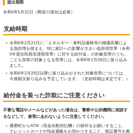
提出期限
令和6年5月31日（郵送の場合は必着）
支給時期
令和6年2月21日に「エネルギー・食料品価格等の物価高騰によ
る負担増を踏まえ、特に家計への影響が大きい低所得世帯（令和
5年度住民税非課税世帯）に対する給付金」の対象世帯のうち、
こども加算の対象となる世帯には、令和6年2月28日に振り込み
ました。
令和6年2月29日以降に振り込みがされた対象世帯については、
今後順次振り込みを予定しています。（支給時期は未定です。）
給付金を装った詐欺にご注意ください
不審な電話やメールなどがあった場合は、警察や公的機関に相談す
るなどして、被害にあわないように注意してください。
播磨町からATM（現金自動預払機）の操作をお願いすること、
クレジットカードや預金通帳をお預かりすること、暗証番号を教