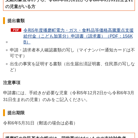
の児童がいる方
提出書類
令和5年度播磨町電力・ガス・食料品等価格高騰重点支援
給付金（こども加算分）申請書（請求書）（PDF：156K
B）
申請・請求者本人確認書類の写し（マイナンバー通知カードは不
可です）
出生の事実を証明する書類（出生届出済証明書、住民票の写しな
ど）
注意事項
申請書には、手続きが必要な児童（令和5年12月2日から令和6年3月
31日生まれの児童）のみをご記入ください。
提出期限
令和6年5月31日（郵送の場合は必着）