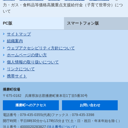
力・ガス・食料品等価格高騰重点支援給付金（子育て世帯分）につ
いて
PC版
スマートフォン版
サイトマップ
組織案内
ウェブアクセシビリティ方針について
ホームページの使い方
個人情報の取り扱いについて
リンクについて
携帯サイト
播磨町役場
〒675-0182
兵庫県加古郡播磨町東本荘1丁目5番30号
播磨町へのアクセス
お問い合わせ
電話番号：079-435-0355(代表)
ファックス：079-435-3398
開庁時間：平日8時30分から17時15分まで
( 土・日・祝日・年末年始を除く）
法人番号：4000020283827 (
法人番号について
）