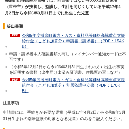
播磨町の住民基本台帳では、同世帯ではないものの支給対象者
（世帯主）が扶養し、監護し、生計を同じくしている平成17年4
月2日から令和6年3月31日までに出生した児童
提出書類
令和5年度播磨町電力・ガス・食料品等価格高騰重点支援
給付金（こども加算分）申請書（請求書）（PDF：154K
B）
申請・請求者本人確認書類の写し（マイナンバー通知カードは不
可です）
（令和5年12月2日から令和6年3月31日生まれの方）出生の事実
を証明する書類（出生届け出済み証明書、住民票の写しなど）
令和5年度播磨町電力・ガス・食料品等価格高騰重点支援
給付金（こども加算分）別居監護申立書（PDF：170K
B）
注意事項
申請書には、手続きが必要な児童（平成17年4月2日から令和6年3月
31日生まれの別居監護の対象となる児童）のみをご記入ください。