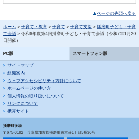
ページの先頭へ戻る
ホーム
>
子育て・教育
>
子育て
>
子育て支援
>
播磨町子ども・子育
て会議
> 令和6年度第4回播磨町子ども・子育て会議（令和7年1月20
日開催）
PC版
スマートフォン版
サイトマップ
組織案内
ウェブアクセシビリティ方針について
ホームページの使い方
個人情報の取り扱いについて
リンクについて
携帯サイト
播磨町役場
〒675-0182
兵庫県加古郡播磨町東本荘1丁目5番30号