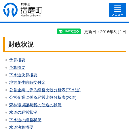
兵庫県 播磨
町
メニュー
更新日：2016年3月1日
財政状況
予算概要
予算概要
下水道決算概要
地方創生臨時交付金
公営企業に係る経営比較分析表(下水道)
公営企業に係る経営比較分析表(水道)
森林環境譲与税の使途の状況
水道の経営状況
下水道の経営状況
水道決算概要