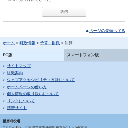
ページの先頭へ戻る
ホーム
>
町政情報
>
予算・財政
> 決算
PC版
スマートフォン版
サイトマップ
組織案内
ウェブアクセシビリティ方針について
ホームページの使い方
個人情報の取り扱いについて
リンクについて
携帯サイト
播磨町役場
〒675-0182
兵庫県加古郡播磨町東本荘1丁目5番30号