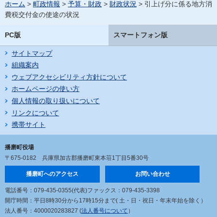
ホーム
>
町政情報
>
予算・財政
>
財政状況
> 引上げ分に係る地方消
費税交付金の使途の状況
PC版
スマートフォン版
サイトマップ
組織案内
ウェブアクセシビリティ方針について
ホームページの使い方
個人情報の取り扱いについて
リンクについて
携帯サイト
播磨町役場
〒675-0182
兵庫県加古郡播磨町東本荘1丁目5番30号
播磨町へのアクセス
お問い合わせ
電話番号：079-435-0355(代表)
ファックス：079-435-3398
開庁時間：平日8時30分から17時15分まで
( 土・日・祝日・年末年始を除く）
法人番号：4000020283827 (
法人番号について
）