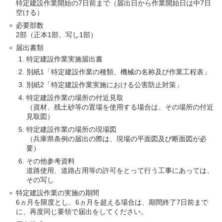
特定建設作業開始の7日前まで（届出日から作業開始日は中7日
空ける）
必要部数
2部（正本1部、写し1部）
届出書類
特定建設作業実施届出書
別紙1「特定建設作業の種類、機械の名称及び作業工程表」
別紙2「特定建設作業実施における公害防止対策」
特定建設作業の場所の付近見取
（資材、残土砂等の置場を使用する場合は、その場所の付近
見取図）
特定建設作業の場所の現場図
（兵庫県条例の届出の際は、現場の平面図及び断面図が必
要）
その他参考資料
道路使用、道路占用等の許可をとって行う工事にあっては、
その写し
特定建設作業の実施の期間
6ヵ月を限度とし、6ヵ月を超える場合は、期間終了7日前まで
に、再度同じ要領で届出をしてください。