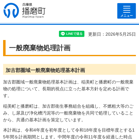
兵庫県 播磨
町
メニュー
更新日：2026年5月25日
一般廃棄物処理計画
加古郡圏域一般廃棄物処理基本計画
加古郡圏域一般廃棄物処理基本計画は、稲美町と播磨町の一般廃棄
物の処理について、長期的視点に立った基本方針を定める計画で
す。
稲美町と播磨町は、加古郡衛生事務組合を組織し、不燃粗大等のご
み、し尿及び浄化槽汚泥等の一般廃棄物を共同で処理していること
から、共通の基本計画を策定しています。
本計画は、令和4年度を初年度として令和18年度を目標年度とする1
5年間を計画期間とします。中間年度の令和11年度を経過した時点