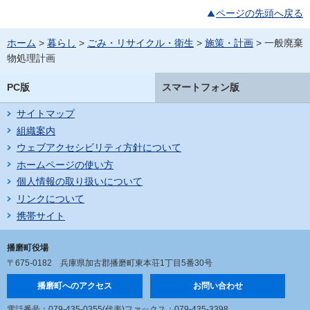
ページの先頭へ戻る
ホーム
>
暮らし
>
ごみ・リサイクル・衛生
>
施策・計画
> 一般廃棄
物処理計画
PC版
スマートフォン版
サイトマップ
組織案内
ウェブアクセシビリティ方針について
ホームページの使い方
個人情報の取り扱いについて
リンクについて
携帯サイト
播磨町役場
〒675-0182
兵庫県加古郡播磨町東本荘1丁目5番30号
播磨町へのアクセス
お問い合わせ
電話番号：079-435-0355(代表)
ファックス：079-435-3398