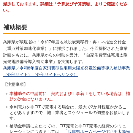
減少しております。詳細は「予算及び予算残額」よりご確認くださ
い。
補助概要
兵庫県が環境省の「令和7年度地域脱炭素移行・再エネ推進交付金
（重点対策加速化事業）」に採択されました。今回採択された事業
計画をもとに、兵庫県からの補助を受け、「自家消費型住宅用太陽
光発電設備等導入補助事業」を実施します。
兵庫県／令和8年度自家消費型住宅用太陽光発電設備等導入補助事業
（外部サイト）（外部サイトへリンク）
【注意事項】
本補助金の申請前に、契約および工事着工をしている場合は、補
助の対象になりません。
余剰電力を非FITで売電する場合は、最大で2か月程度かかるこ
とがありますので、施工業者とスケジュールの調整をお願いしま
す。
補助金申請にあたっての、FIT売電と非FIT売電の経費のシミュ
レーションにつきましては
、「兵庫県ホームページ住宅用太陽光