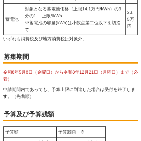
対象となる蓄電池価格（上限14.1万円/kWh）の3
23.
分の1 上限5kWh
蓄電池
5万
※蓄電池の容量(kWh)は小数点第二位以下を切捨
円
て
いずれも消費税及び地方消費税は対象外。
募集期間
令和8年5月8日（金曜日）から令和8年12月21日（月曜日）まで（必
着）
申請期間内であっても、予算上限に到達した場合は受付を終了しま
す。（先着順）
予算及び予算残額
予算額
予算残額 ※