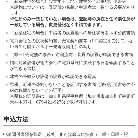
（新築住宅の場合）設置する土地・建物の全部事項証明書等
※建物については、登記簿の名義と申請者は一致する必要があり
ます。
※住所のみ一致していない場合は、登記簿の所在と住民票住所が
一致している場合、変更登記なく申請できます。
（新築住宅の場合）申請者の設置地への居住状況を示す公的書類
電力会社との接続契約書、売電契約書等（FIT認定を受けていな
い再生可能エネルギー発電設備用）の写し
（非FIT売電無の場合）逆潮流防止装置の設置が確認できる書類
補助対象設備が電力会社の電力系統に接続する日を確認すること
ができる書類
建物の外観及び設備の設置が確認できる写真
県税、町税の滞納がないことを証明する書類（納税証明書等の滞
納の税額がないことの証明）
※県税の証明書は、加古川県税事務所（加古川市加古川町寺家町
天神木97-1 079-421-9276)で取得可能です。
申込方法
申請関係書類を郵送（必着）または窓口に持参（土曜・日曜・祝