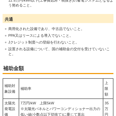
12.5万円/kWh以下(工事費込み・税抜き)の蓄電システムとなるよ
う努めること。
共通
商用化された設備であり、中古品でないこと。
PPA又はリースによる導入でないこと。
Jクレジット制度への登録を行わないこと。
設置される設備について、国の補助金の交付を受けていないこ
と。
補助金額
上
補助対
補助率
限
象設備
額
太陽光
7万円/kW 上限5kW
35
発電設
※太陽光パネルとパワーコンディショナー出力の
万
備
低い値(小数点以下切捨て)に乗じて算出
円