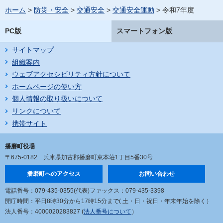
ホーム
>
防災・安全
>
交通安全
>
交通安全運動
> 令和7年度
PC版
スマートフォン版
サイトマップ
組織案内
ウェブアクセシビリティ方針について
ホームページの使い方
個人情報の取り扱いについて
リンクについて
携帯サイト
播磨町役場
〒675-0182
兵庫県加古郡播磨町東本荘1丁目5番30号
播磨町へのアクセス
お問い合わせ
電話番号：079-435-0355(代表)
ファックス：079-435-3398
開庁時間：平日8時30分から17時15分まで
( 土・日・祝日・年末年始を除く）
法人番号：4000020283827 (
法人番号について
）