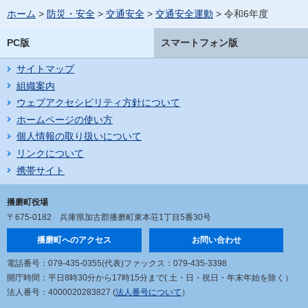
ホーム
>
防災・安全
>
交通安全
>
交通安全運動
> 令和6年度
PC版
スマートフォン版
サイトマップ
組織案内
ウェブアクセシビリティ方針について
ホームページの使い方
個人情報の取り扱いについて
リンクについて
携帯サイト
播磨町役場
〒675-0182
兵庫県加古郡播磨町東本荘1丁目5番30号
播磨町へのアクセス
お問い合わせ
電話番号：079-435-0355(代表)
ファックス：079-435-3398
開庁時間：平日8時30分から17時15分まで
( 土・日・祝日・年末年始を除く）
法人番号：4000020283827 (
法人番号について
）