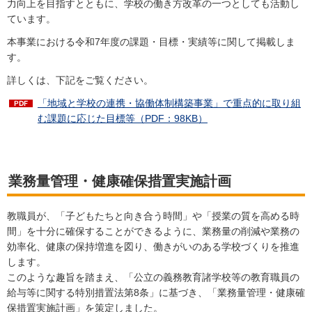
力向上を目指すとともに、学校の働き方改革の一つとしても活動し
ています。
本事業における令和7年度の課題・目標・実績等に関して掲載しま
す。
詳しくは、下記をご覧ください。
「地域と学校の連携・協働体制構築事業」で重点的に取り組
む課題に応じた目標等（PDF：98KB）
業務量管理・健康確保措置実施計画
教職員が、「子どもたちと向き合う時間」や「授業の質を高める時
間」を十分に確保することができるように、業務量の削減や業務の
効率化、健康の保持増進を図り、働きがいのある学校づくりを推進
します。
このような趣旨を踏まえ、「公立の義務教育諸学校等の教育職員の
給与等に関する特別措置法第8条」に基づき、「業務量管理・健康確
保措置実施計画」を策定しました。