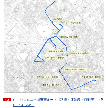
かこバスミニ平岡東南ルート（路線・運賃表・時刻表）（P
DF：315KB）