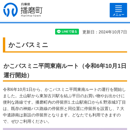
兵庫県 播磨
町
メニュー
更新日：2024年10月7日
かこバスミニ
かこバスミニ平岡東南ルート（令和6年10月1日
運行開始）
令和6年10月1日から、かこバスミニ平岡東南ルートの運行を開始し
ました。土山駅から東加古川駅を結ぶ平日のお買い物やお出かけに
便利な路線です。播磨町内の停留所1.土山駅南口から6.野添城3丁目
は、既存の神姫バス路線の停留所と同位置に停留所を設置し、7.大
中遺跡南は新設の停留所となります。どなたでも利用できますの
で、ぜひご利用ください。