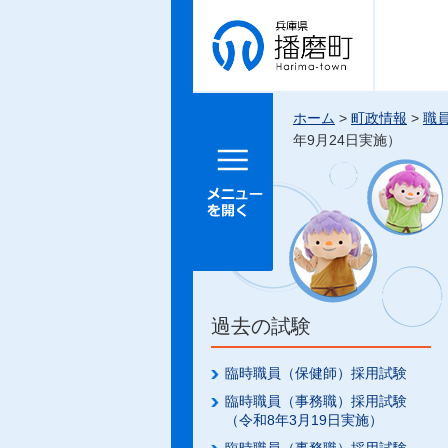
兵庫県 播
磨町
ホーム
>
町政情報
>
職
年9月24日実施）
メニュー
を開く
過去の試験
臨時職員（保健師）採用試験
臨時職員（事務職）採用試験
（令和8年3月19日実施）