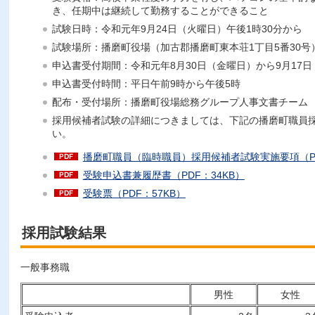
き、任期中は継続して勤務することができること
試験日時：令和元年9月24日（火曜日）午後1時30分から
試験場所：播磨町役場（加古郡播磨町東本荘1丁目5番30号
申込書受付期間：令和元年8月30日（金曜日）から9月17
申込書受付時間：平日午前9時から午後5時
配布・受付場所：播磨町役場総務グループ人事文書チーム
採用候補者試験の詳細につきましては、下記の播磨町職員
い。
播磨町職員（臨時職員）採用候補者試験実施要項（PD
受験申込書兼履歴書（PDF：34KB）
受験票（PDF：57KB）
採用試験結果
一般事務職
男性
女性