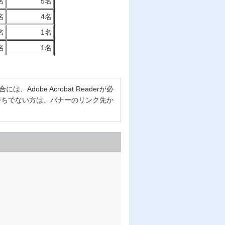
名
5名
名
4名
名
1名
名
1名
Adobe Acrobat Readerが必
erをお持ちでない方は、バナーのリンク先か