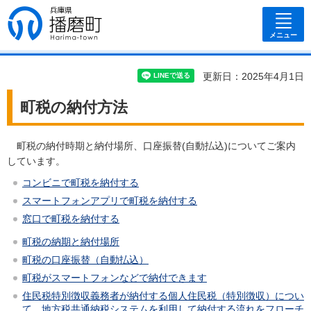
兵庫県 播磨
町
メニュー
更新日：2025年4月1日
町税の納付方法
町税の納付時期と納付場所、口座振替(自動払込)についてご案内
しています。
コンビニで町税を納付する
スマートフォンアプリで町税を納付する
窓口で町税を納付する
町税の納期と納付場所
町税の口座振替（自動払込）
町税がスマートフォンなどで納付できます
住民税特別徴収義務者が納付する個人住民税（特別徴収）につい
て、地方税共通納税システムを利用して納付する流れをフローチ