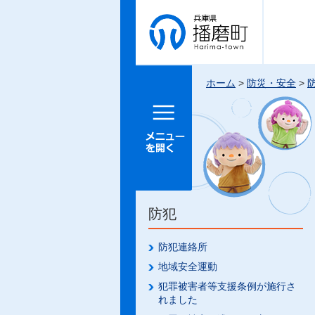
兵庫県 播
磨町
ホーム
>
防災・安全
>
メニュー
を開く
防犯
防犯連絡所
地域安全運動
犯罪被害者等支援条例が施行さ
れました