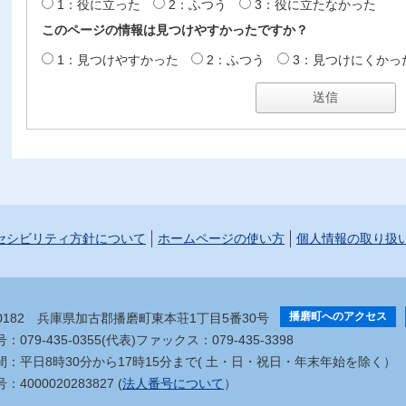
1：役に立った
2：ふつう
3：役に立たなかった
このページの情報は見つけやすかったですか？
1：見つけやすかった
2：ふつう
3：見つけにくかっ
セシビリティ方針について
ホームページの使い方
個人情報の取り扱
播磨町へのアクセス
-0182
兵庫県加古郡播磨町東本荘1丁目5番30号
079-435-0355(代表)
ファックス：079-435-3398
間：平日8時30分から17時15分まで
( 土・日・祝日・年末年始を除く）
4000020283827 (
法人番号について
）