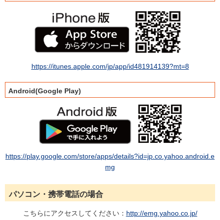
https://itunes.apple.com/jp/app/id481914139?mt=8
Android(Google Play)
https://play.google.com/store/apps/details?id=jp.co.yahoo.android.e
mg
パソコン・携帯電話の場合
こちらにアクセスしてください：
http://emg.yahoo.co.jp/