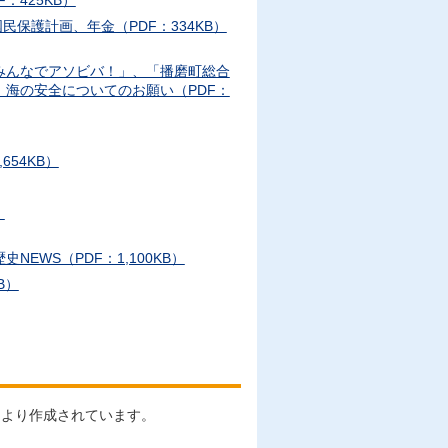
425KB）
保護計画、年金（PDF：334KB）
みんなでアソビバ！」、「播磨町総合
海の安全についてのお願い（PDF：
54KB）
）
EWS（PDF：1,100KB）
B）
により作成されています。