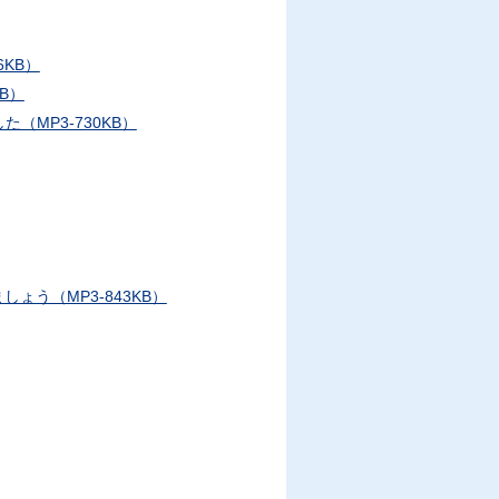
KB）
B）
MP3-730KB）
う（MP3-843KB）