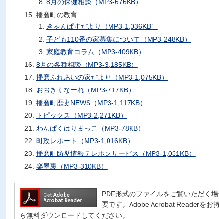
8月の保健相談（MP3-676KB）
播磨町の教育
きゃんぱすだより（MP3-1,036KB）
子ども110番の家募集について（MP3-248KB）
家庭教育コラム（MP3-409KB）
8月の各種相談（MP3-3,185KB）
播磨ふれあいの家だより（MP3-1,075KB）
おおきくなーれ（MP3-717KB）
播磨町歴史NEWS（MP3-1,117KB）
トピックス（MP3-2,271KB）
わんぱくはりまっこ（MP3-78KB）
町政レポート（MP3-1,016KB）
播磨町防災情報テレホンサービス（MP3-1,031KB）
楽屋裏（MP3-310KB）
PDF形式のファイルをご覧いただく場合には、
要です。Adobe Acrobat Read
ら無料ダウンロードしてください。