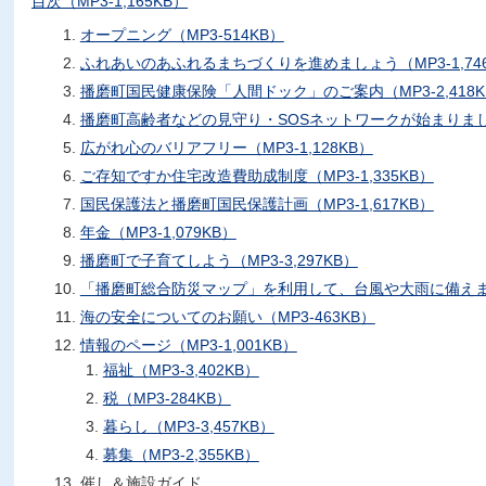
目次（MP3-1,165KB）
オープニング（MP3-514KB）
ふれあいのあふれるまちづくりを進めましょう（MP3-1,746
播磨町国民健康保険「人間ドック」のご案内（MP3-2,418K
播磨町高齢者などの見守り・SOSネットワークが始まりました（
広がれ心のバリアフリー（MP3-1,128KB）
ご存知ですか住宅改造費助成制度（MP3-1,335KB）
国民保護法と播磨町国民保護計画（MP3-1,617KB）
年金（MP3-1,079KB）
播磨町で子育てしよう（MP3-3,297KB）
「播磨町総合防災マップ」を利用して、台風や大雨に備えましょ
海の安全についてのお願い（MP3-463KB）
情報のページ（MP3-1,001KB）
福祉（MP3-3,402KB）
税（MP3-284KB）
暮らし（MP3-3,457KB）
募集（MP3-2,355KB）
催し＆施設ガイド