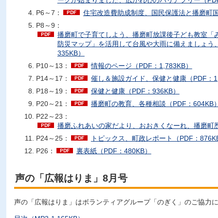
ークが始まりました、広がれ心のバリアフリー（PDF：
P6～7：
住宅改造費助成制度、国民保護法と播磨町国民
P8～9：
播磨町で子育てしよう、播磨町放課後子ども教室「
防災マップ」を活用して台風や大雨に備えましょう、
335KB）
P10～13：
情報のページ（PDF：1,783KB）
P14～17：
催し＆施設ガイド、保健と健康（PDF：1,6
P18～19：
保健と健康（PDF：936KB）
P20～21：
播磨町の教育、各種相談（PDF：604KB
P22～23：
播磨ふれあいの家だより、おおきくなーれ、播磨町歴史N
P24～25：
トピックス、町政レポート（PDF：876K
P26：
裏表紙（PDF：480KB）
声の「広報はりま」8月号
声の「広報はりま」はボランティアグループ「のぎく」のご協力