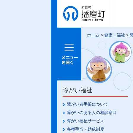
兵庫県 播
磨町
ホーム
>
健康・福祉
>
メニュー
を開く
障がい福祉
障がい者手帳について
障がいのある人の相談窓口
障がい福祉サービス
各種手当・助成制度