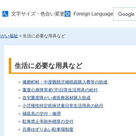
文字サイズ・色合い変更
Foreign Language
障がい福祉
> 生活に必要な用具など
生活に必要な用具など
播磨町軽・中度難聴児補聴器購入費等の助成
重度心身障害者(児)日常生活用具の給付
在宅重度障がい者医療器材購入助成
小児慢性特定疾病児童日常生活用具の給付
補装具の交付・修理
駐車禁止等除外標章の交付
兵庫ゆずりあい駐車場制度