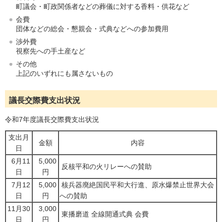
町議会・町政関係者などの葬儀に対する香料・供花など
会費
団体などの総会・懇親会・式典などへの参加費用
渉外費
視察先への手土産など
その他
上記のいずれにも属さないもの
議長交際費支出状況
令和7年度議長交際費支出状況
支出月
金額
内容
日
6月11
5,000
反核平和の火リレーへの賛助
日
円
7月12
5,000
核兵器廃絶国民平和大行進、原水爆禁止世界大会
日
円
への賛助
11月30
3,000
東播磨道 全線開通式典 会費
日
円