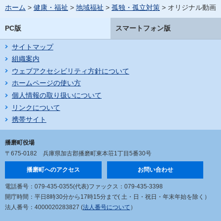
ホーム
>
健康・福祉
>
地域福祉
>
孤独・孤立対策
> オリジナル動画
PC版
スマートフォン版
サイトマップ
組織案内
ウェブアクセシビリティ方針について
ホームページの使い方
個人情報の取り扱いについて
リンクについて
携帯サイト
播磨町役場
〒675-0182
兵庫県加古郡播磨町東本荘1丁目5番30号
播磨町へのアクセス
お問い合わせ
電話番号：079-435-0355(代表)
ファックス：079-435-3398
開庁時間：平日8時30分から17時15分まで
( 土・日・祝日・年末年始を除く）
法人番号：4000020283827 (
法人番号について
）