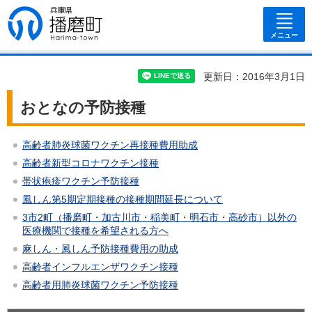
兵庫県 播磨
町
メニュー
更新日：2016年3月1日
おとなの予防接種
高齢者肺炎球菌ワクチン再接種費用助成
高齢者新型コロナワクチン接種
帯状疱疹ワクチン予防接種
風しん第5期定期接種の接種期間延長について
3市2町（播磨町・加古川市・稲美町・明石市・高砂市）以外の
医療機関で接種を希望される方へ
麻しん・風しん予防接種費用の助成
高齢者インフルエンザワクチン接種
高齢者用肺炎球菌ワクチン予防接種