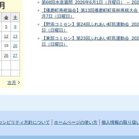
第68回水道週間 2026年6月1日（月曜日） ～ 2
月
【播磨町将棋協会】第13回播磨町町長杯将棋大会 20
月7日（日曜日）
金
土
【野添コミセン】第24回ふれあい町民運動会 2026
5
6
日（日曜日）
12
13
【東部コミセン】第23回ふれあい町民運動会 2026
日（日曜日）
19
20
26
27
次月
セシビリティ方針について
ホームページの使い方
個人情報の取り扱