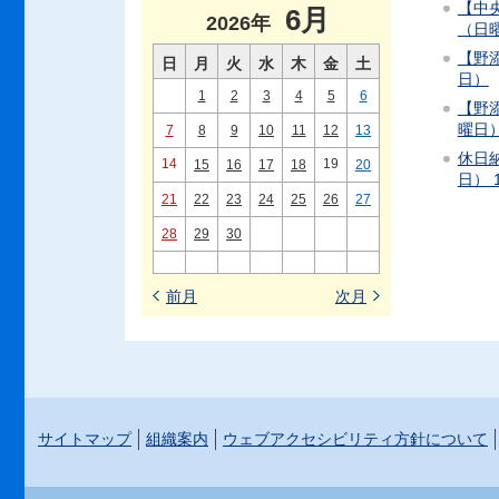
【中央
6月
2026年
（日
【野添
日
月
火
水
木
金
土
日）
1
2
3
4
5
6
【野添
曜日
7
8
9
10
11
12
13
休日納
14
19
15
16
17
18
20
日） 
21
22
23
24
25
26
27
28
29
30
前月
次月
サイトマップ
組織案内
ウェブアクセシビリティ方針について