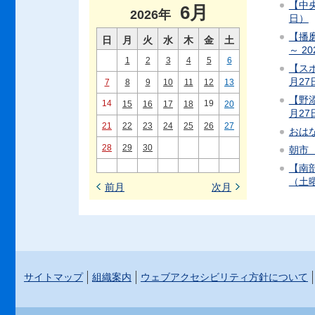
【中央
6月
2026年
日）
【播
日
月
火
水
木
金
土
～ 2
1
2
3
4
5
6
【スポ
月2
7
8
9
10
11
12
13
【野添
14
19
15
16
17
18
20
月2
21
22
23
24
25
26
27
おはな
28
29
30
朝市（
【南
（土曜
前月
次月
サイトマップ
組織案内
ウェブアクセシビリティ方針について